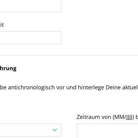
it
ahrung
abe antichronologisch vor und hinterlege Deine aktue
Zeitraum von (MM/JJJJ) b