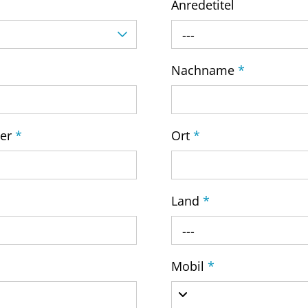
Anredetitel
---
Nachname
*
mer
*
Ort
*
Land
*
---
Mobil
*