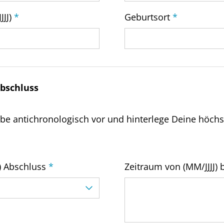
JJJ)
*
Geburtsort
*
abschluss
abe antichronologisch vor und hinterlege Deine höchs
) Abschluss
*
Zeitraum von (MM/JJJJ) b